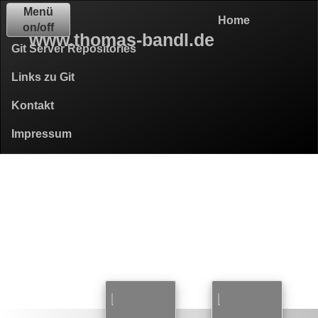
Menü
Home
on/off
www.thomas-bandl.de
Git Server Repositories
Links zu Git
Kontakt
Impressum
DATENSCHUTZ