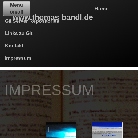
Menü
Home
on/off
www.thomas-bandl.de
Git Server Repositories
Links zu Git
Kontakt
Impressum
IMPRESSUM