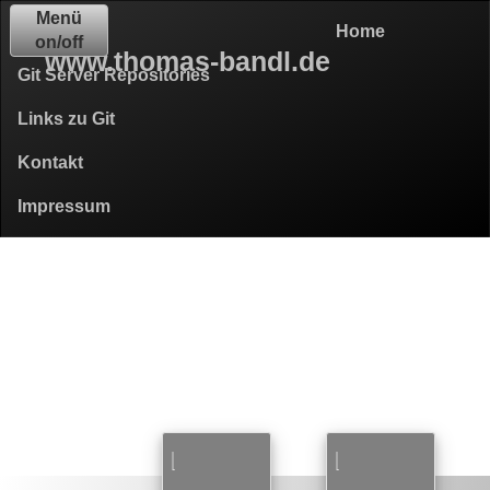
Menü
Home
on/off
www.thomas-bandl.de
Git Server Repositories
Links zu Git
Kontakt
Impressum
Git Server
Repositories