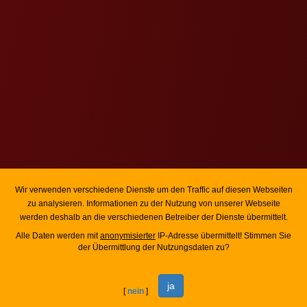
Wir verwenden verschiedene Dienste um den Traffic auf diesen Webseiten
zu analysieren. Informationen zu der Nutzung von unserer Webseite
werden deshalb an die verschiedenen Betreiber der Dienste übermittelt.
Alle Daten werden mit
anonymisierter
IP-Adresse übermittelt! Stimmen Sie
der Übermittlung der Nutzungsdaten zu?
ja
[
nein
]