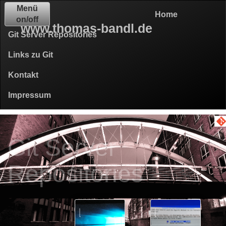
Menü
Home
on/off
www.thomas-bandl.de
Git Server Repositories
Links zu Git
Kontakt
Impressum
Git Server
Repositories