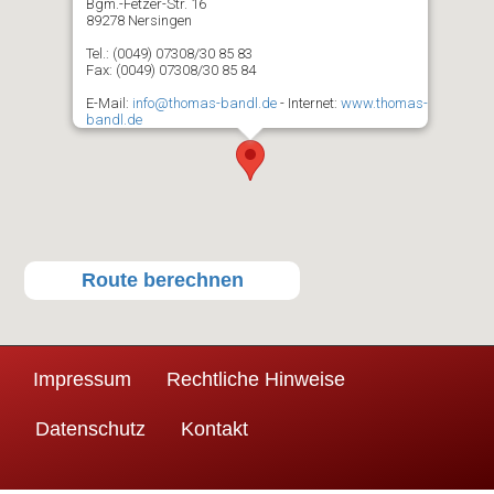
Bgm.-Fetzer-Str. 16
89278 Nersingen
Tel.: (0049) 07308/30 85 83
Fax: (0049) 07308/30 85 84
E-Mail:
info@thomas-bandl.de
- Internet:
www.thomas-
bandl.de
Route berechnen
Impressum
Rechtliche Hinweise
Datenschutz
Kontakt